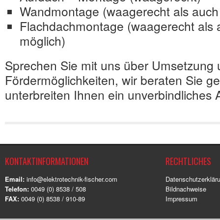
Wandmontage (waagerecht als auch 
Flachdachmontage (waagerecht als 
möglich)
Sprechen Sie mit uns über Umsetzung 
Fördermöglichkeiten, wir beraten Sie g
unterbreiten Ihnen ein unverbindliches
KONTAKTINFORMATIONEN
RECHTLICHES
Email:
info@elektrotechnik-fischer.com
Datenschutzerklär
Telefon:
0049 (0) 8538 / 508
Bildnachweise
FAX:
0049 (0) 8538 / 910-89
Impressum